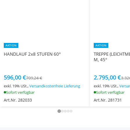
AKTION
AKTION
HANDLAUF 2x8 STUFEN 60°
TREPPE (LEICHTME
M, 45°
596,00 €
2.795,00 €
709,24 €
3.32
exkl. 19% USt.,
Versandkostenfreie Lieferung
exkl. 19% USt.,
Versa
Sofort verfügbar
Sofort verfügbar
Art.Nr. 282033
Art.Nr. 281731