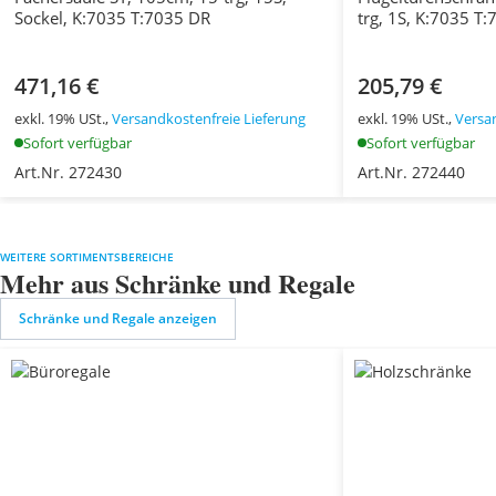
Sockel, K:7035 T:7035 DR
trg, 1S, K:7035 T
471,16 €
205,79 €
exkl. 19% USt.,
Versandkostenfreie Lieferung
exkl. 19% USt.,
Versa
Sofort verfügbar
Sofort verfügbar
Art.Nr. 272430
Art.Nr. 272440
WEITERE SORTIMENTSBEREICHE
Mehr aus Schränke und Regale
Schränke und Regale anzeigen