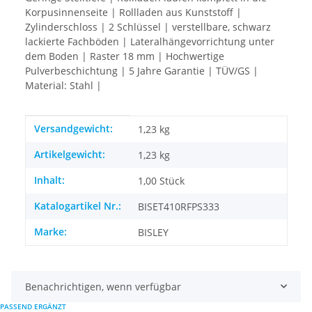
Korpusinnenseite | Rollladen aus Kunststoff |
Zylinderschloss | 2 Schlüssel | verstellbare, schwarz
lackierte Fachböden | Lateralhängevorrichtung unter
dem Boden | Raster 18 mm | Hochwertige
Pulverbeschichtung | 5 Jahre Garantie | TÜV/GS |
Material: Stahl |
Produkteigenschaft
Wert
Versandgewicht:
1,23 kg
Artikelgewicht:
1,23
kg
Inhalt:
1,00 Stück
Katalogartikel Nr.:
BISET410RFPS333
Marke:
BISLEY
Benachrichtigen, wenn verfügbar
PASSEND ERGÄNZT