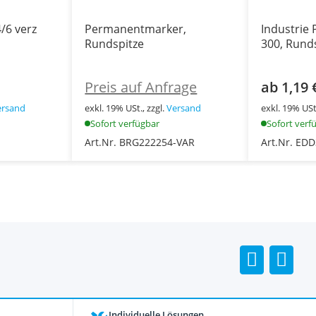
/6 verz
Permanentmarker,
Industrie
Rundspitze
300, Rund
Preis auf Anfrage
ab 1,19 
ersand
exkl. 19% USt., zzgl.
Versand
exkl. 19% USt.
Sofort verfügbar
Sofort verf
Art.Nr. BRG222254-VAR
Art.Nr. ED
Individuelle Lösungen