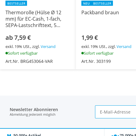
BESTSELLER
NEU
BESTSELLER
Thermorolle (Hülse Ø 12
Packband braun
mm) für EC-Cash, 1-fach,
SEPA-Lastschrifttext, 5
Rollen
ab 7,59 €
1,99 €
exkl. 19% USt., zzgl.
Versand
exkl. 19% USt., zzgl.
Versand
Sofort verfügbar
Sofort verfügbar
Art.Nr. BRG453064-VAR
Art.Nr. 303199
Newsletter Abonnieren
Abmeldung jederzeit möglich
50.000+ Artikel
75.000+