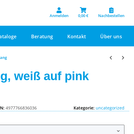
Anmelden
0,00 €
Nachbestellen
ataloge
Beratung
Kontakt
Über uns
lang
g, weiß auf pink
IN:
4977766836036
Kategorie:
uncategorized