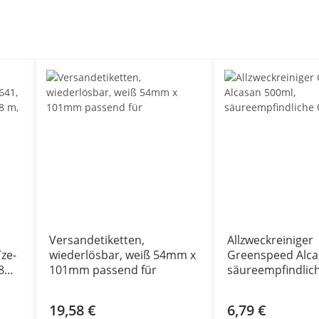
Versandetiketten,
Allzweckreiniger
ze-
wiederlösbar, weiß 54mm x
Greenspeed Alca
8
101mm passend für
säureempfindlic
Oberlächen
19,58 €
6,79 €