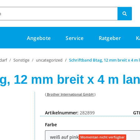
Angebote
Service
Ratgeber
K
darf
Sonstige
uncategorized
Schriftband Btag, 12 mm breit x 4 m 
g, 12 mm breit x 4 m lan
( Brother International GmbH )
Artikelnummer:
282899
GT
Farbe
weiß auf pink
Momentan nicht verfügbar