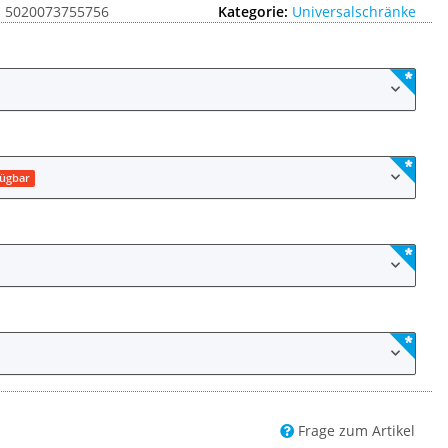
:
5020073755756
Kategorie:
Universalschränke
fügbar
Frage zum Artikel