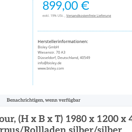
899,00 €
exkl. 19% USt. ,
Versandkostenfreie Lieferung
Herstellerinformationen:
Bisley GmbH
Wiesenstr. 70 A3
Düsseldorf, Deutschland, 40549
info@bisley.de
www.bisley.com
Benachrichtigen, wenn verfügbar
r, (H x B x T) 1980 x 1200 x
pus/Rollladen silber/silber