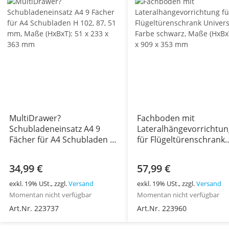
MultiDrawer?
Fachboden mit
Schubladeneinsatz A4 9
Lateralhängevorrichtun
Fächer für A4 Schubladen H
für Flügeltürenschrank
102, 87, 51 mm, Maße
Universal, Farbe schwar
(HxBxT): 51 x 233 x 363 mm
Maße (HxBxT): 23 x 909 
34,99 €
57,99 €
353 mm
exkl. 19% USt., zzgl.
Versand
exkl. 19% USt., zzgl.
Versand
Momentan nicht verfügbar
Momentan nicht verfügbar
Art.Nr. 223737
Art.Nr. 223960