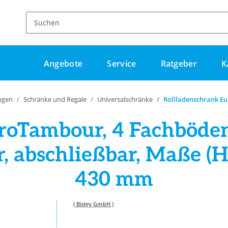
Angebote
Service
Ratgeber
K
ngen
Schränke und Regale
Universalschränke
Rollladenschrank E
roTambour, 4 Fachböden
er, abschließbar, Maße (
430 mm
( Bisley GmbH )