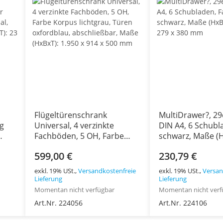
Flügeltürenschrank
MultiDrawer?, 29e
g
Universal, 4 verzinkte
DIN A4, 6 Schubl
Fachböden, 5 OH, Farbe
schwarz, Maße (H
z,
Korpus lichtgrau, Türen
x 279 x 380 mm
599,00 €
230,79 €
x
oxfordblau, abschließbar,
Maße (HxBxT): 1.950 x 914 x
exkl. 19% USt.,
Versandkostenfreie
exkl. 19% USt.,
Versan
500 mm
Lieferung
Lieferung
Momentan nicht verfügbar
Momentan nicht verf
Art.Nr. 224056
Art.Nr. 224106