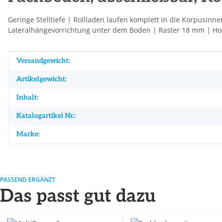
Geringe Stelltiefe | Rollladen laufen komplett in die Korpusinne
Lateralhängevorrichtung unter dem Boden | Raster 18 mm | Hoch
Produkteigenschaft
Wert
Versandgewicht:
Artikelgewicht:
Inhalt:
Katalogartikel Nr.:
Marke:
PASSEND ERGÄNZT
Das passt gut dazu