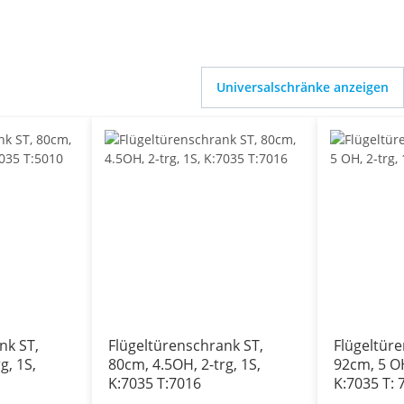
Universalschränke anzeigen
nk ST,
Flügeltürenschrank ST,
Flügeltür
g, 1S,
80cm, 4.5OH, 2-trg, 1S,
92cm, 5 OH
K:7035 T:7016
K:7035 T: 