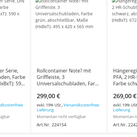
r Serie,
Rollcontainer Note? mit
Hängeregi
aden, Farbe
Griffleiste, 3
PFA, 2 HR
xBxT): 590
Universalschubladen, Farbe
Farbe sch
grün, abschließbar, Maße
abschließ
299,00 €
269,00 €
(HxBxT): 495 x 420 x 565 mm
672 x 413
dkostenfreie
exkl. 19% USt.,
Versandkostenfreie
exkl. 19% USt
Lieferung
Lieferung
ügbar
Momentan nicht verfügbar
Momentan ni
Art.Nr. 224154
Art.Nr. 224