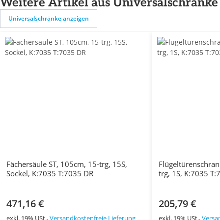
Weitere Artikel aus Universalschränke
Universalschränke anzeigen
Fächersäule ST, 105cm, 15-trg, 15S,
Flügeltürenschran
Sockel, K:7035 T:7035 DR
trg, 1S, K:7035 T
471,16 €
205,79 €
exkl. 19% USt.,
Versandkostenfreie Lieferung
exkl. 19% USt.,
Versa