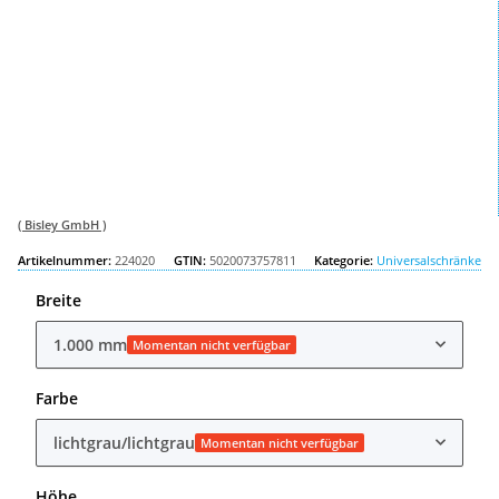
( Bisley GmbH )
Artikelnummer:
224020
GTIN:
5020073757811
Kategorie:
Universalschränke
Breite
1.000 mm
Momentan nicht verfügbar
Farbe
lichtgrau/lichtgrau
Momentan nicht verfügbar
Höhe