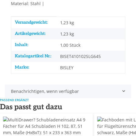
Material: Stahl |
Produkteigenschaft
Wert
Versandgewicht:
1,23 kg
Artikelgewicht:
1,23
kg
Inhalt:
1,00 Stück
Katalogartikel Nr.:
BISET410102SLG645
Marke:
BISLEY
Benachrichtigen, wenn verfügbar
PASSEND ERGÄNZT
Das passt gut dazu