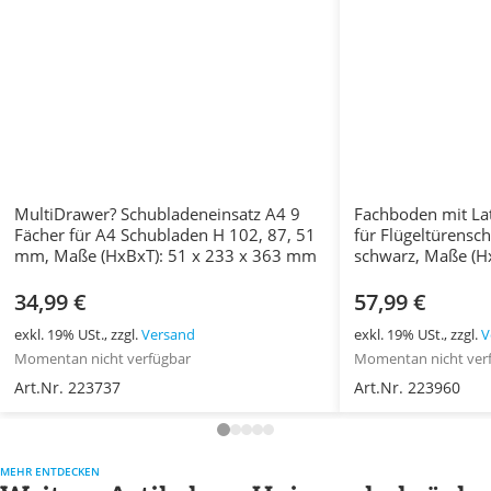
MultiDrawer? Schubladeneinsatz A4 9
Fachboden mit La
Fächer für A4 Schubladen H 102, 87, 51
für Flügeltürensc
mm, Maße (HxBxT): 51 x 233 x 363 mm
schwarz, Maße (Hx
mm
34,99 €
57,99 €
exkl. 19% USt., zzgl.
Versand
exkl. 19% USt., zzgl.
V
Momentan nicht verfügbar
Momentan nicht ver
Art.Nr. 223737
Art.Nr. 223960
MEHR ENTDECKEN