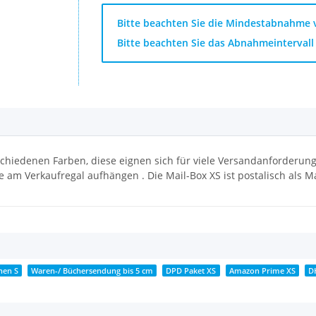
x
Bitte beachten Sie die Mindestabnahme v
Bitte beachten Sie das Abnahmeintervall 
schiedenen Farben, diese eignen sich für viele Versandanforderung
 am Verkaufregal aufhängen . Die Mail-Box XS ist postalisch als 
hen S
Waren-/ Büchersendung bis 5 cm
DPD Paket XS
Amazon Prime XS
D