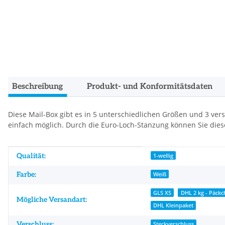
Beschreibung
Produkt- und Konformitätsdaten
Diese Mail-Box gibt es in 5 unterschiedlichen Größen und 3 ver
einfach möglich. Durch die Euro-Loch-Stanzung können Sie diese
Produkteigenschaft
Wert
Qualität:
1-wellig
Farbe:
Weiß
GLS XS
DHL 2 kg - Päckc
Mögliche Versandart:
DHL Kleinpaket
Verschluss:
Steckverschluss