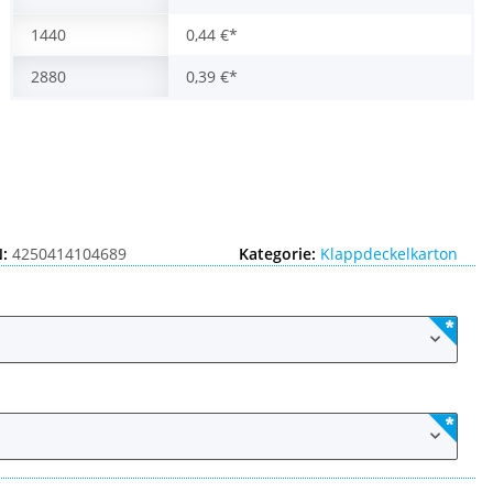
1440
0,44 €
*
2880
0,39 €
*
:
4250414104689
Kategorie:
Klappdeckelkarton