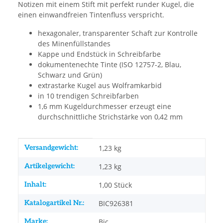
Notizen mit einem Stift mit perfekt runder Kugel, die
einen einwandfreien Tintenfluss verspricht.
hexagonaler, transparenter Schaft zur Kontrolle
des Minenfüllstandes
Kappe und Endstück in Schreibfarbe
dokumentenechte Tinte (ISO 12757-2, Blau,
Schwarz und Grün)
extrastarke Kugel aus Wolframkarbid
in 10 trendigen Schreibfarben
1,6 mm Kugeldurchmesser erzeugt eine
durchschnittliche Strichstärke von 0,42 mm
Produkteigenschaft
Wert
Versandgewicht:
1,23 kg
Artikelgewicht:
1,23
kg
Inhalt:
1,00 Stück
Katalogartikel Nr.:
BIC926381
Marke:
Bic