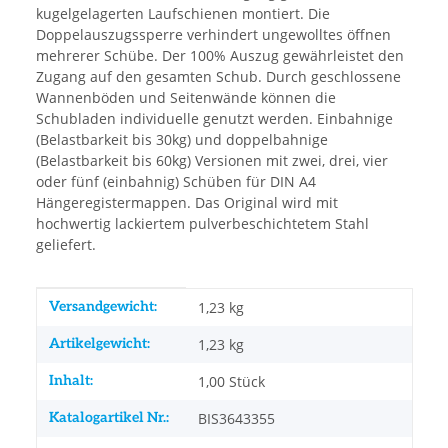
kugelgelagerten Laufschienen montiert. Die
Doppelauszugssperre verhindert ungewolltes öffnen
mehrerer Schübe. Der 100% Auszug gewährleistet den
Zugang auf den gesamten Schub. Durch geschlossene
Wannenböden und Seitenwände können die
Schubladen individuelle genutzt werden. Einbahnige
(Belastbarkeit bis 30kg) und doppelbahnige
(Belastbarkeit bis 60kg) Versionen mit zwei, drei, vier
oder fünf (einbahnig) Schüben für DIN A4
Hängeregistermappen. Das Original wird mit
hochwertig lackiertem pulverbeschichtetem Stahl
geliefert.
Produkteigenschaft
Wert
Versandgewicht:
1,23 kg
Artikelgewicht:
1,23
kg
Inhalt:
1,00 Stück
Katalogartikel Nr.:
BIS3643355