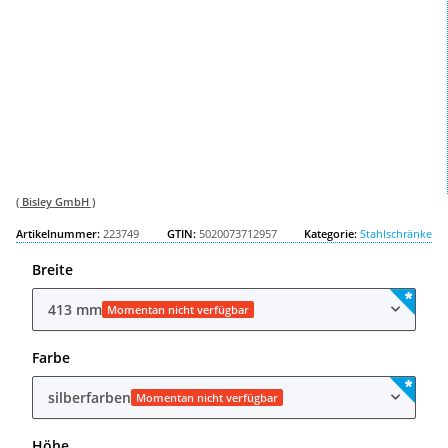
( Bisley GmbH )
Artikelnummer:
223749
GTIN:
5020073712957
Kategorie:
Stahlschränke
Breite
413 mm
Momentan nicht verfügbar
Farbe
silberfarben
Momentan nicht verfügbar
Höhe