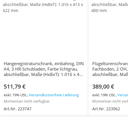
Hängeregistraturschrank, einbahnig, DIN
Flügeltürenschran
A4, 3 HR-Schubladen, Farbe lichtgrau,
Fachboden, 2 OH, 
abschließbar, Maße (HxBxT): 1.016 x 413
abschließbar, Maß
x 622 mm
x 400 mm
511,79 €
389,00 €
exkl. 19% USt.,
Versandkostenfreie Lieferung
exkl. 19% USt.,
Versa
Momentan nicht verfügbar
Momentan nicht ver
Art.Nr. 223747
Art.Nr. 223962