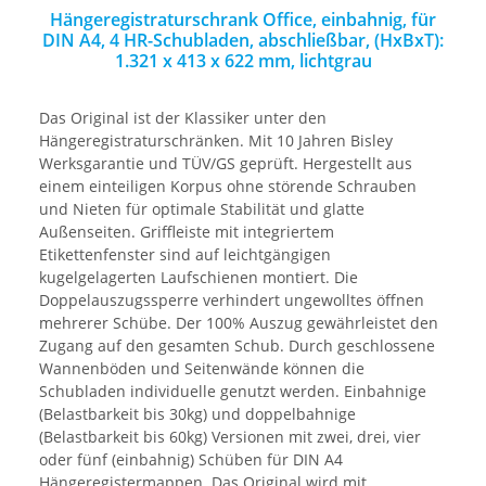
Hängeregistraturschrank Office, einbahnig, für
DIN A4, 4 HR-Schubladen, abschließbar, (HxBxT):
1.321 x 413 x 622 mm, lichtgrau
Das Original ist der Klassiker unter den
Hängeregistraturschränken. Mit 10 Jahren Bisley
Werksgarantie und TÜV/GS geprüft. Hergestellt aus
einem einteiligen Korpus ohne störende Schrauben
und Nieten für optimale Stabilität und glatte
Außenseiten. Griffleiste mit integriertem
Etikettenfenster sind auf leichtgängigen
kugelgelagerten Laufschienen montiert. Die
Doppelauszugssperre verhindert ungewolltes öffnen
mehrerer Schübe. Der 100% Auszug gewährleistet den
Zugang auf den gesamten Schub. Durch geschlossene
Wannenböden und Seitenwände können die
Schubladen individuelle genutzt werden. Einbahnige
(Belastbarkeit bis 30kg) und doppelbahnige
(Belastbarkeit bis 60kg) Versionen mit zwei, drei, vier
oder fünf (einbahnig) Schüben für DIN A4
Hängeregistermappen. Das Original wird mit