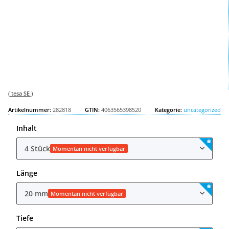
( tesa SE )
Artikelnummer:
282818
GTIN:
4063565398520
Kategorie:
uncategorized
Inhalt
4 Stück
Momentan nicht verfügbar
Länge
20 mm
Momentan nicht verfügbar
Tiefe