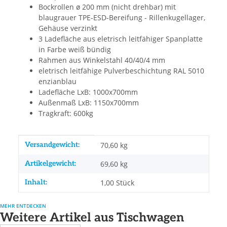
Bockrollen ø 200 mm (nicht drehbar) mit
blaugrauer TPE-ESD-Bereifung - Rillenkugellager,
Gehäuse verzinkt
3 Ladefläche aus eletrisch leitfähiger Spanplatte
in Farbe weiß bündig
Rahmen aus Winkelstahl 40/40/4 mm
eletrisch leitfähige Pulverbeschichtung RAL 5010
enzianblau
Ladefläche LxB: 1000x700mm
Außenmaß LxB: 1150x700mm
Tragkraft: 600kg
Produkteigenschaft
Wert
Versandgewicht:
70,60 kg
Artikelgewicht:
69,60
kg
Inhalt:
1,00 Stück
MEHR ENTDECKEN
Weitere Artikel aus Tischwagen