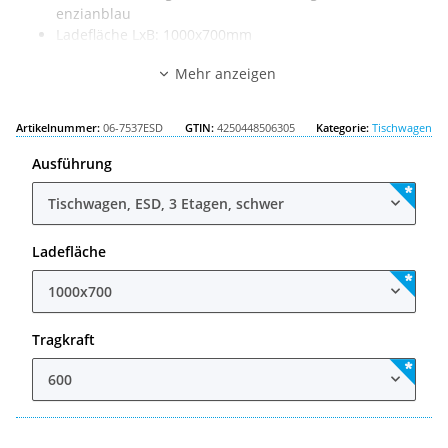
enzianblau
Ladefläche LxB: 1000x700mm
Außenmaß LxB: 1150x700mm
Mehr anzeigen
Tragkraft: 600kg
Artikelnummer:
06-7537ESD
GTIN:
4250448506305
Kategorie:
Tischwagen
Ausführung
Tischwagen, ESD, 3 Etagen, schwer
Ladefläche
1000x700
Tragkraft
600