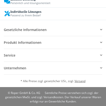
Persönlich und lösungsorientiert
Individuelle Lösungen
Passend zu Ihrem Bedarf
Gesetzliche Informationen
Produkt Informationen
Service
Unternehmen
* Alle Preise zzgl. gesetzlicher USt., zzgl.
Versand
© Roper GmbH & Co. KG
Sämtliche Preise verstehen sich zzgl. der
gesetzlichen MwSt. und zzgl. Versandkosten. Der Verkauf unserer Waren
erfolgt nur an Gewerbliche Kunden.