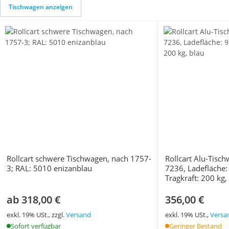
Tischwagen anzeigen
Rollcart schwere Tischwagen, nach 1757-
Rollcart Alu-Tisc
3; RAL: 5010 enizanblau
7236, Ladefläch
Tragkraft: 200 kg,
ab 318,00 €
356,00 €
exkl. 19% USt., zzgl.
Versand
exkl. 19% USt.,
Versa
Sofort verfügbar
Geringer Bestand