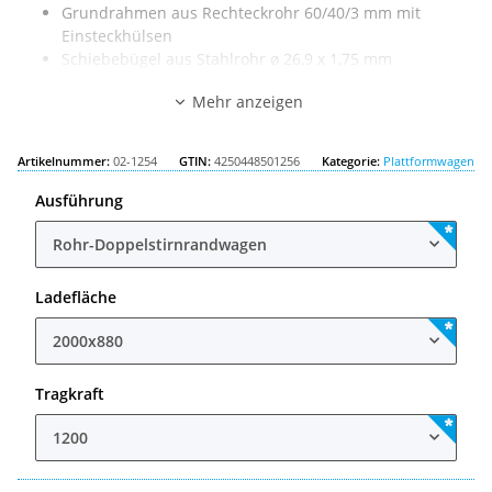
Grundrahmen aus Rechteckrohr 60/40/3 mm mit
Einsteckhülsen
Schiebebügel aus Stahlrohr ø 26,9 x 1,75 mm
Pulverbeschichtung RAL 5010 enzianblau
Mehr anzeigen
Ladefläche LxB: 2000x880mm
Außenmaß LxB: 2340x880mm
Tragkraft: 1200kg
Artikelnummer:
02-1254
GTIN:
4250448501256
Kategorie:
Plattformwagen
Ausführung
Rohr-Doppelstirnrandwagen
Ladefläche
2000x880
Tragkraft
1200