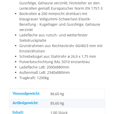
Gussfelge, Gehäuse verzinkt, Feststeller an den
Lenkrollen gemäß Europäischer Norm EN 1757-3
Bockrollen ø 200 mm(nicht drehbar) mit
blaugrauer Vollgummi-Schwerlast-Elastik-
Bereifung - Kugellager und Gussfelge, Gehäuse
verzinkt
Ladefläche aus rutsch- und wetterfester
Siebdruckplatte
Grundrahmen aus Rechteckrohr 60/40/3 mm mit
Einsteckhülsen
Schiebebügel aus Stahlrohr ø 26,9 x 1,75 mm
Pulverbeschichtung RAL 5010 enzianblau
Ladefläche LxB: 2000x880mm
Außenmaß LxB: 2340x880mm
Tragkraft: 1200kg
Produkteigenschaft
Wert
Versandgewicht:
86,60 kg
Artikelgewicht:
85,60
kg
Inhalt:
1,00 Stück