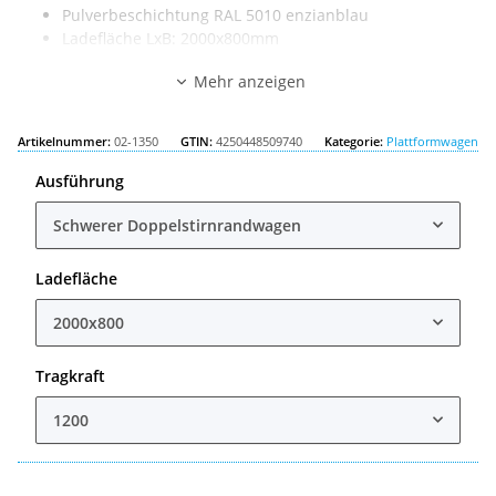
Pulverbeschichtung RAL 5010 enzianblau
Ladefläche LxB: 2000x800mm
Außenmaß LxB: 2170x800mm
Mehr anzeigen
Tragkraft: 1200kg
Artikelnummer:
02-1350
GTIN:
4250448509740
Kategorie:
Plattformwagen
Ausführung
Schwerer Doppelstirnrandwagen
Ladefläche
2000x800
Tragkraft
1200