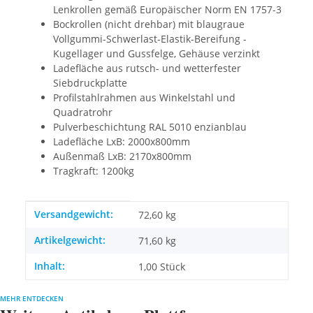
Lenkrollen gemäß Europäischer Norm EN 1757-3
Bockrollen (nicht drehbar) mit blaugraue
Vollgummi-Schwerlast-Elastik-Bereifung -
Kugellager und Gussfelge, Gehäuse verzinkt
Ladefläche aus rutsch- und wetterfester
Siebdruckplatte
Profilstahlrahmen aus Winkelstahl und
Quadratrohr
Pulverbeschichtung RAL 5010 enzianblau
Ladefläche LxB: 2000x800mm
Außenmaß LxB: 2170x800mm
Tragkraft: 1200kg
Produkteigenschaft
Wert
Versandgewicht:
72,60 kg
Artikelgewicht:
71,60
kg
Inhalt:
1,00 Stück
MEHR ENTDECKEN