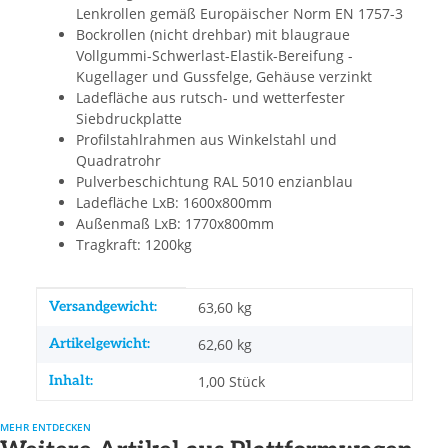
Lenkrollen gemäß Europäischer Norm EN 1757-3
Bockrollen (nicht drehbar) mit blaugraue
Vollgummi-Schwerlast-Elastik-Bereifung -
Kugellager und Gussfelge, Gehäuse verzinkt
Ladefläche aus rutsch- und wetterfester
Siebdruckplatte
Profilstahlrahmen aus Winkelstahl und
Quadratrohr
Pulverbeschichtung RAL 5010 enzianblau
Ladefläche LxB: 1600x800mm
Außenmaß LxB: 1770x800mm
Tragkraft: 1200kg
Produkteigenschaft
Wert
Versandgewicht:
63,60 kg
Artikelgewicht:
62,60
kg
Inhalt:
1,00 Stück
MEHR ENTDECKEN