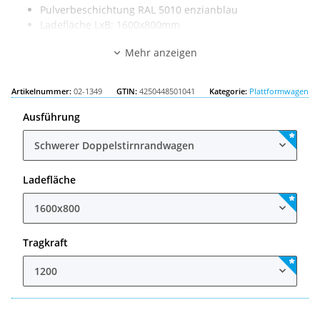
Pulverbeschichtung RAL 5010 enzianblau
Ladefläche LxB: 1600x800mm
Außenmaß LxB: 1770x800mm
Mehr anzeigen
Tragkraft: 1200kg
Artikelnummer:
02-1349
GTIN:
4250448501041
Kategorie:
Plattformwagen
Ausführung
Schwerer Doppelstirnrandwagen
Ladefläche
1600x800
Tragkraft
1200