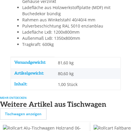
Gehäuse verzinkt
Ladefläche aus Holzwerkstoffplatte (MDF) mit
Buchedekor bündig
Rahmen aus Winkelstahl 40/40/4 mm
Pulverbeschichtung RAL 5010 enzianblau
Ladefläche LxB: 1200x800mm
Außenmaß LxB: 1350x800mm
Tragkraft: 600kg
Produkteigenschaft
Wert
Versandgewicht:
81,60 kg
Artikelgewicht:
80,60
kg
Inhalt:
1,00 Stück
MEHR ENTDECKEN
Weitere Artikel aus Tischwagen
Tischwagen anzeigen